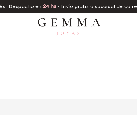
rés · Despacho en
24 hs
· Envío gratis a sucursal de cor