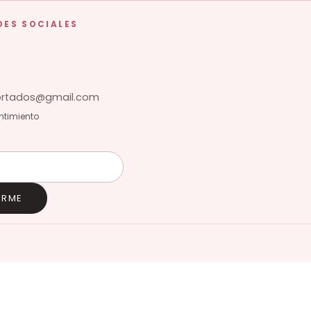
DES SOCIALES
tados@gmail.com
ntimiento
IRME