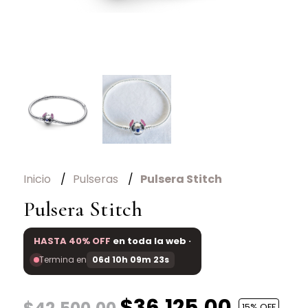
Inicio
Pulseras
Pulsera Stitch
Pulsera Stitch
HASTA 40% OFF
en toda la web ·
Termina en
06d 10h 09m 23s
$36.125,00
15
% OFF