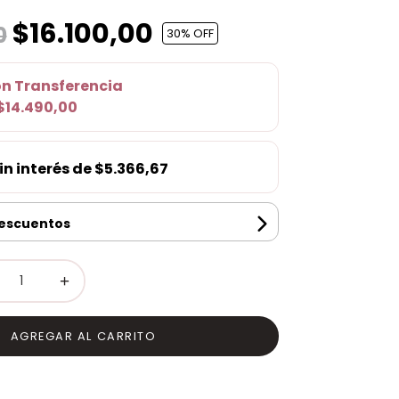
$16.100,00
0
30
% OFF
on
Transferencia
$14.490,00
in interés de
$5.366,67
descuentos
+
AGREGAR AL CARRITO