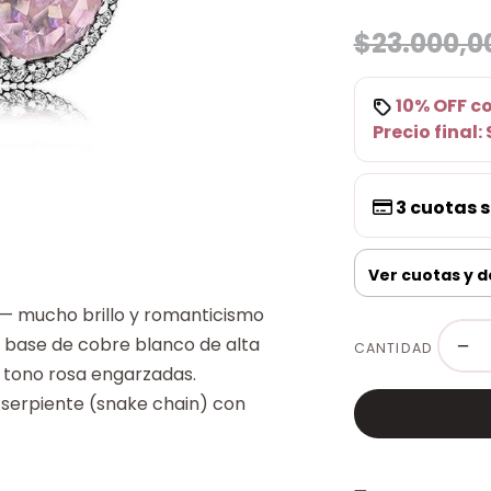
$23.000,0
10% OFF
c
Precio final:
3
cuotas s
Ver cuotas y 
— mucho brillo y romanticismo
 base de cobre blanco de alta
−
CANTIDAD
n tono rosa engarzadas.
 serpiente (snake chain) con