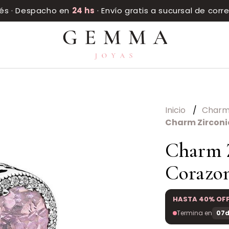
rés · Despacho en
24 hs
· Envío gratis a sucursal de cor
Inicio
Char
Charm Zirconi
Charm 
Corazo
HASTA 40% OF
Termina en
07d