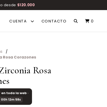
reo desde
$120.000
CUENTA
CONTACTO
0
ms
a Rosa Corazones
Zirconia Rosa
nes
F
en toda la web ·
 00h 12m 58s