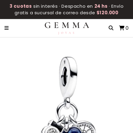
3 cuotas
sin interés · Despacho en
24 hs
· Envío
gratis a sucursal de correo desde
$120.000
0