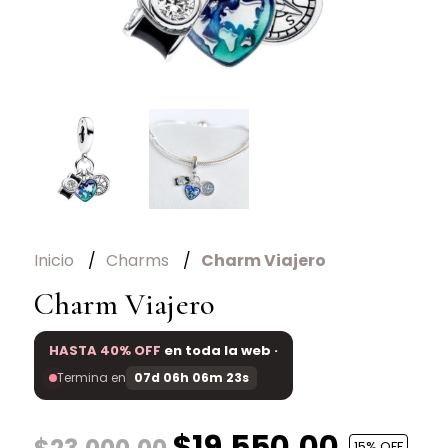
Inicio
Charms
Charm Viajero
Charm Viajero
HASTA 40% OFF
en toda la web ·
Termina en
07d 06h 06m 23s
$19.550,00
15
% OFF