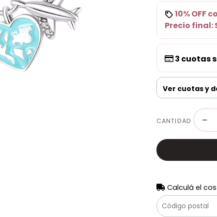
10% OFF
c
Precio final:
3
cuotas s
Ver cuotas y 
−
CANTIDAD
Calculá el cos