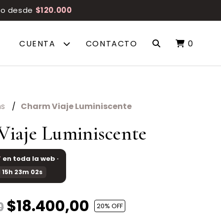
reo desde
$120.000
CUENTA
CONTACTO
0
ms
Charm Viaje Luminiscente
iaje Luminiscente
F
en toda la web ·
 15h 23m 02s
$18.400,00
0
20
% OFF