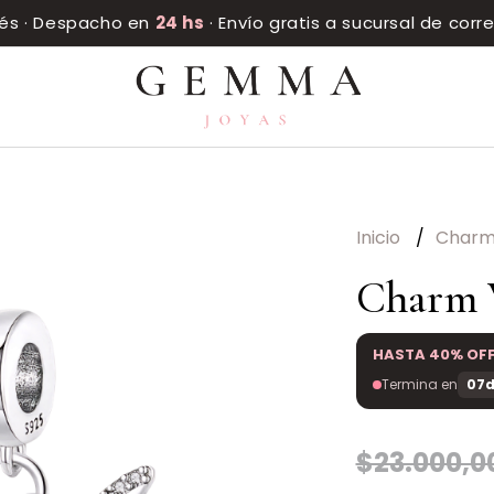
rés · Despacho en
24 hs
· Envío gratis a sucursal de cor
Inicio
Char
Charm V
HASTA 40% OF
Termina en
07d
$23.000,0