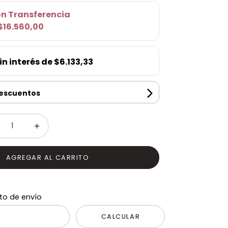
on
Transferencia
$16.560,00
in interés de
$6.133,33
descuentos
+
AGREGAR AL CARRITO
to de envío
CALCULAR