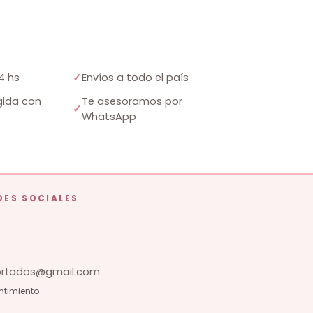
4 hs
✓
Envíos a todo el país
ida con
Te asesoramos por
✓
WhatsApp
DES SOCIALES
tados@gmail.com
ntimiento