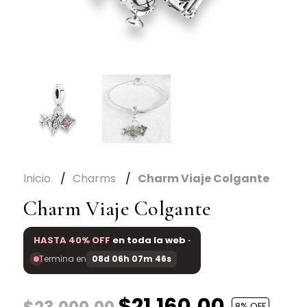
Inicio
Charms
Charm Viaje Colgante
Charm Viaje Colgante
HASTA 40% OFF
en toda la web ·
Termina en
08d 06h 07m 46s
$21.160,00
8
% OFF