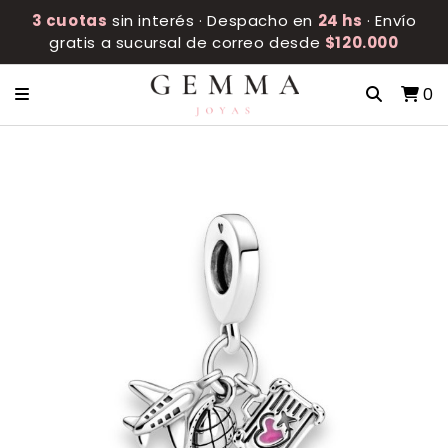
3 cuotas
sin interés · Despacho en
24 hs
· Envío
gratis a sucursal de correo desde
$120.000
0