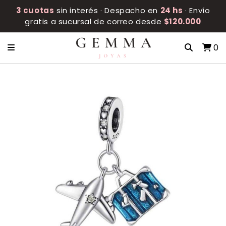
3 cuotas
sin interés · Despacho en
24 hs
· Envío
gratis a sucursal de correo desde
$120.000
0