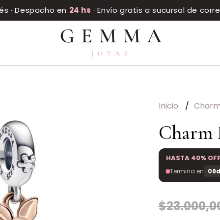
rés · Despacho en
24 hs
· Envío gratis a sucursal de cor
Inicio
Char
Charm P
HASTA 40% OF
Termina en
09d
$23.000,0