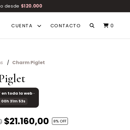
reo desde
$120.000
CUENTA
CONTACTO
0
ms
Charm Piglet
iglet
F
en toda la web ·
 00h 31m 53s
$21.160,00
0
8
% OFF