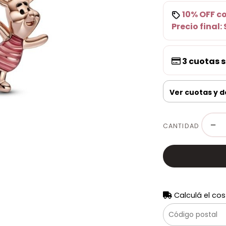
10% OFF
c
Precio final:
3
cuotas s
Ver cuotas y 
−
CANTIDAD
Calculá el cos