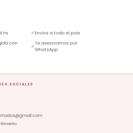
4 hs
✓
Envíos a todo el país
ida con
Te asesoramos por
✓
WhatsApp
DES SOCIALES
tados@gmail.com
ntimiento