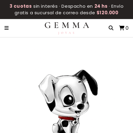
3 cuotas
sin interés · Despacho en
24 hs
· Envío
gratis a sucursal de correo desde
$120.000
0