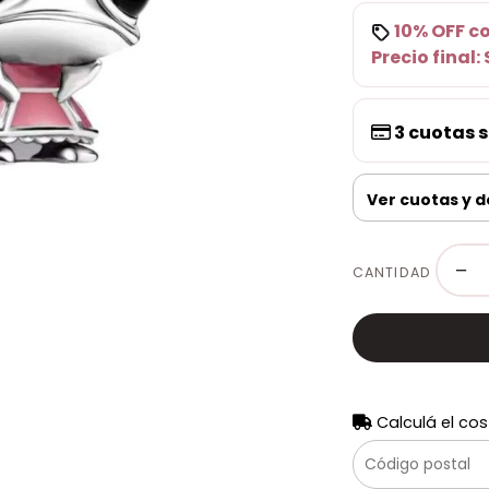
10% OFF
c
Precio final:
3
cuotas s
Ver cuotas y 
−
CANTIDAD
Calculá el cos