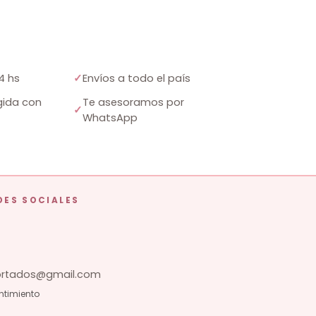
4 hs
✓
Envíos a todo el país
ida con
Te asesoramos por
✓
WhatsApp
DES SOCIALES
tados@gmail.com
ntimiento