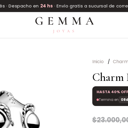
rés · Despacho en
24 hs
· Envío gratis a sucursal de cor
Inicio
Char
Charm P
HASTA 40% OF
Termina en
08d
$23.000,0