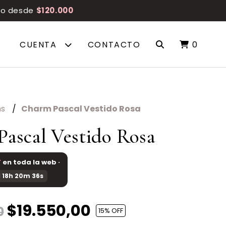
reo desde
$120.000
CUENTA
CONTACTO
0
ms
Charm Pascal Vestido Rosa
ascal Vestido Rosa
F
en toda la web ·
 18h 20m 36s
$19.550,00
0
15
% OFF