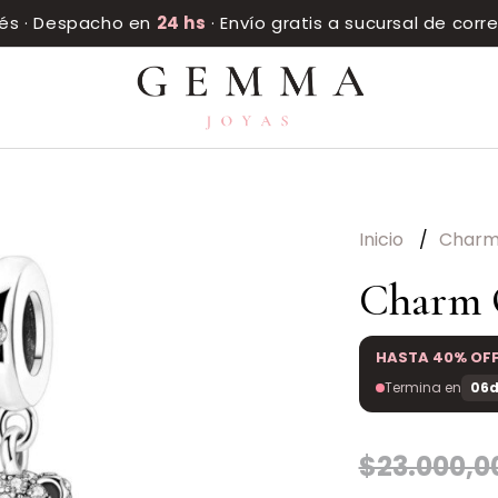
rés · Despacho en
24 hs
· Envío gratis a sucursal de cor
Inicio
Char
Charm O
HASTA 40% OF
Termina en
06d
$23.000,0