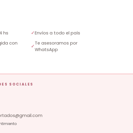
4 hs
✓
Envíos a todo el país
ida con
Te asesoramos por
✓
WhatsApp
DES SOCIALES
tados@gmail.com
ntimiento