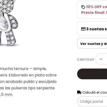
10% OFF
c
Precio final:
3
cuotas s
Ver cuotas y 
−
CANTIDAD
 mucha ternura — simple,
sera. Elaborado en plata sobre
on acabado pulido y esculpido
as las pulseras tipo serpiente
Calculá el cos
4,5 mm.