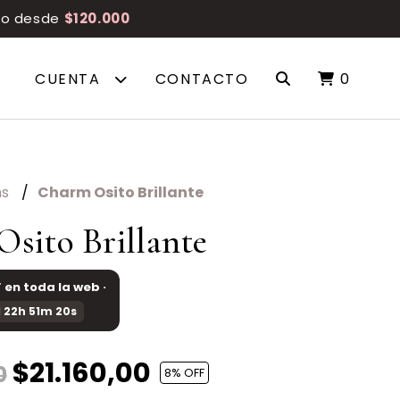
reo desde
$120.000
CUENTA
CONTACTO
0
ms
Charm Osito Brillante
sito Brillante
F
en toda la web ·
 22h 51m 19s
$21.160,00
0
8
% OFF