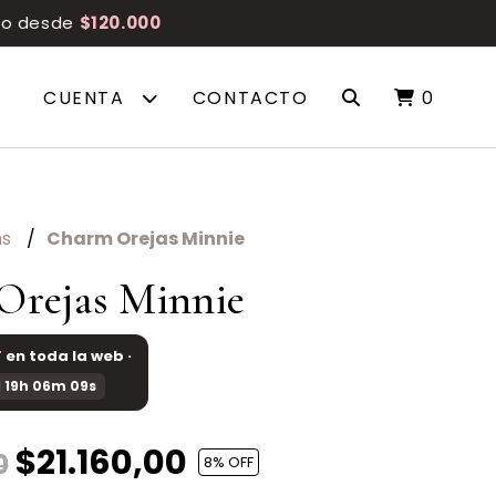
reo desde
$120.000
CUENTA
CONTACTO
0
ms
Charm Orejas Minnie
Orejas Minnie
F
en toda la web ·
 19h 06m 09s
$21.160,00
0
8
% OFF