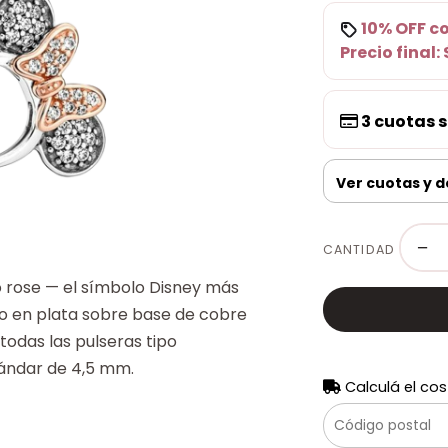
10% OFF
c
Precio final:
3
cuotas s
Ver cuotas y 
−
CANTIDAD
zo rose — el símbolo Disney más
o en plata sobre base de cobre
todas las pulseras tipo
tándar de 4,5 mm.
Calculá el cos