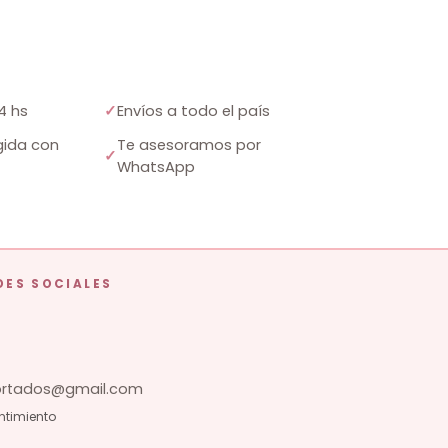
4 hs
✓
Envíos a todo el país
ida con
Te asesoramos por
✓
WhatsApp
DES SOCIALES
tados@gmail.com
ntimiento