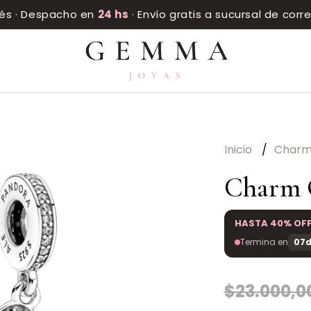
rés · Despacho en
24 hs
· Envío gratis a sucursal de cor
Inicio
Char
Charm 
HASTA 40% OF
Termina en
07d
$23.000,0