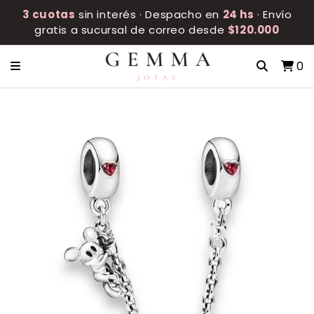
3 cuotas
sin interés · Despacho en
24 hs
· Envío
gratis a sucursal de correo desde
$120.000
0