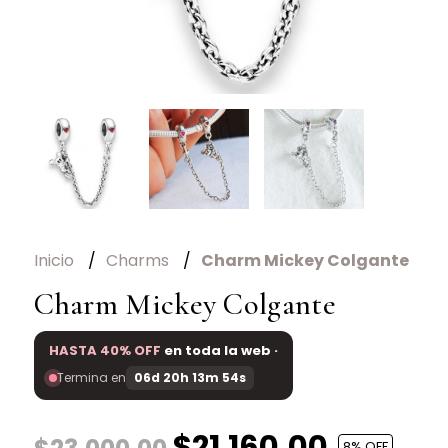
Inicio
Charms
Charm Mickey Colgante
Charm Mickey Colgante
HASTA 40% OFF
en toda la web ·
Termina en
06d 20h 13m 54s
$21.160,00
8
% OFF