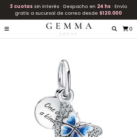
3 cuotas
sin interés · Despacho en
24 hs
· Envío
gratis a sucursal de correo desde
$120.000
0