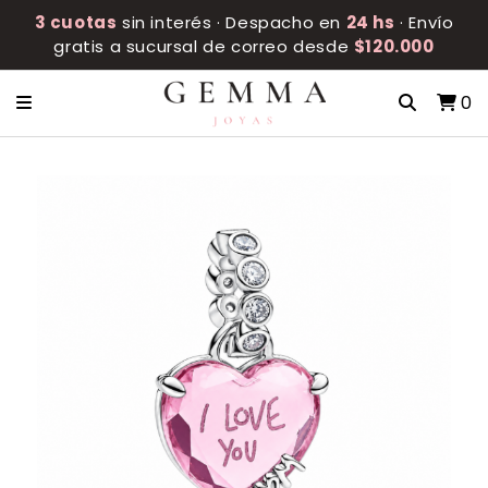
3 cuotas
sin interés · Despacho en
24 hs
· Envío
gratis a sucursal de correo desde
$120.000
0