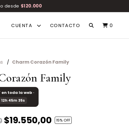
reo desde
$120.000
CUENTA
CONTACTO
0
ms
Charm Corazón Family
Corazón Family
F
en toda la web ·
 12h 45m 34s
$19.550,00
0
15
% OFF