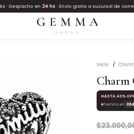
rés · Despacho en
24 hs
· Envío gratis a sucursal de cor
Inicio
Char
Charm 
HASTA 40% OF
Termina en
05d
$23.000,0