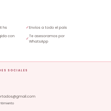
4 hs
✓
Envíos a todo el país
ida con
Te asesoramos por
✓
WhatsApp
DES SOCIALES
tados@gmail.com
ntimiento