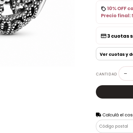
10% OFF
c
Precio final:
3
cuotas s
Ver cuotas y 
−
CANTIDAD
Calculá el cos