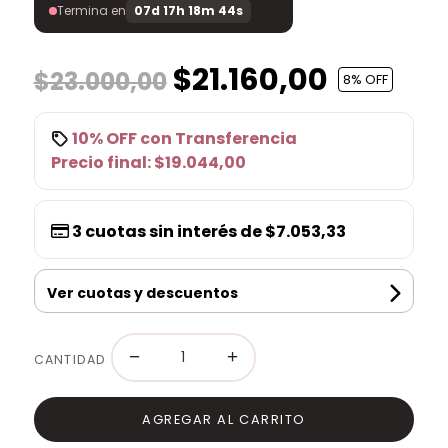
Termina en
07d 17h 18m 44s
$21.160,00
$23.000,00
8
% OFF
10% OFF
con
Transferencia
Precio final:
$19.044,00
3
cuotas sin interés de
$7.053,33
Ver cuotas y descuentos
−
+
CANTIDAD
AGREGAR AL CARRITO