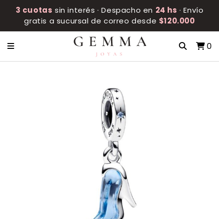
3 cuotas
sin interés · Despacho en
24 hs
· Envío
gratis a sucursal de correo desde
$120.000
0