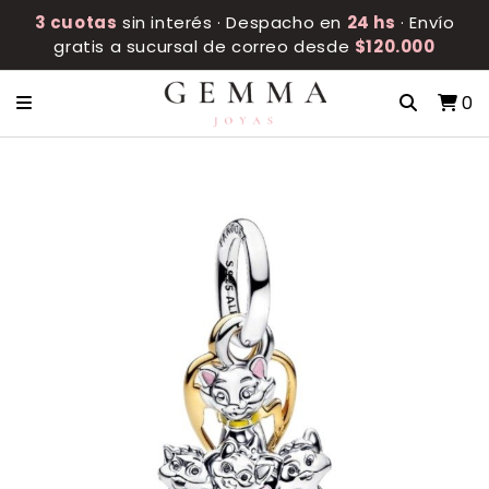
3 cuotas
sin interés · Despacho en
24 hs
· Envío
gratis a sucursal de correo desde
$120.000
0