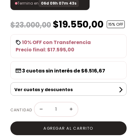
Termina en
06d 09h 07m 43s
$19.550,00
$23.000,00
15
% OFF
10% OFF
con
Transferencia
Precio final:
$17.595,00
3
cuotas sin interés de
$6.516,67
Ver cuotas y descuentos
−
+
CANTIDAD
AGREGAR AL CARRITO