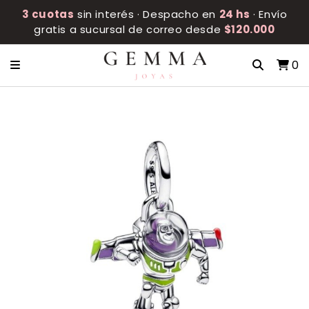
3 cuotas
sin interés · Despacho en
24 hs
· Envío
gratis a sucursal de correo desde
$120.000
0