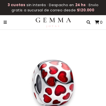
3 cuotas
sin interés · Despacho en
24 hs
· Envío
gratis a sucursal de correo desde
$120.000
0