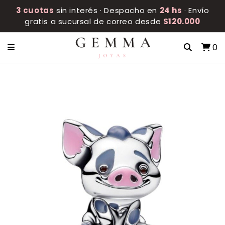
3 cuotas
sin interés · Despacho en
24 hs
· Envío
gratis a sucursal de correo desde
$120.000
0