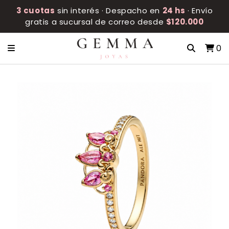
3 cuotas
sin interés · Despacho en
24 hs
· Envío
gratis a sucursal de correo desde
$120.000
0